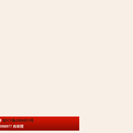
持
吉ICP备20004055号
88977 肖经理