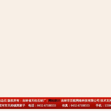
路边石 版权所有：吉林省天柱石材厂 |
网站统计
吉林市百航网络科技有限公司 技术支
市天岗镇两家子 电话：0432-67188555 传真：0432-67188555 手机：135009