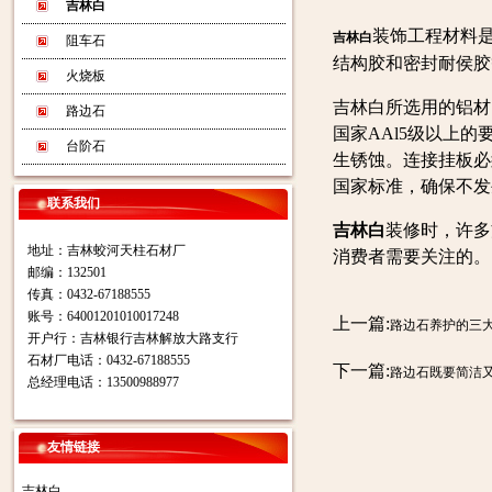
吉林白
装饰工程材料是
吉林白
阻车石
结构胶和密封耐侯胶
火烧板
吉林白所选用的铝材
路边石
国家AAl5级以上
台阶石
生锈蚀。连接挂板必
国家标准，确保不发
联系我们
吉林白
装修时，许多
地址：吉林蛟河天柱石材厂
消费者需要关注的。
邮编：132501
传真：0432-67188555
账号：64001201010017248
上一篇:
路边石养护的三
开户行：吉林银行吉林解放大路支行
石材厂电话：0432-67188555
下一篇:
路边石既要简洁
总经理电话：13500988977
友情链接
吉林白