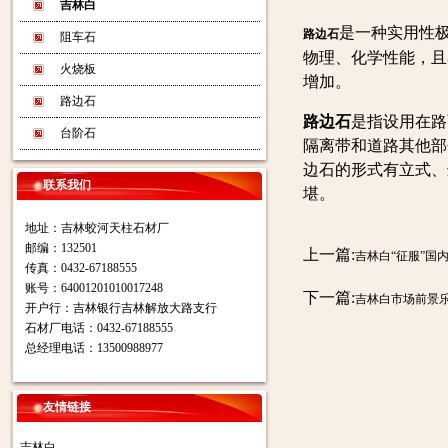
吉林白
是一种实用性
路边石
阻车石
物理、化学性能，且
火烧板
增加。
路边石
路边石
是指设用在路
台阶石
隔离带和道路其他部
边石的形式有立式、
联系我们
堪。
地址：吉林蛟河天柱石材厂
邮编：132501
上一篇:
吉林白“征服”国
传真：0432-67188555
账号：64001201010017248
下一篇:
吉林白市场前景
开户行：吉林银行吉林解放大路支行
石材厂电话：0432-67188555
总经理电话：13500988977
友情链接
吉林白