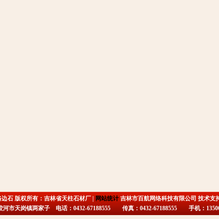
路边石 版权所有：吉林省天柱石材厂 |
网站统计
吉林市百航网络科技有限公司 技术支
市天岗镇两家子 电话：0432-67188555 传真：0432-67188555 手机：135009