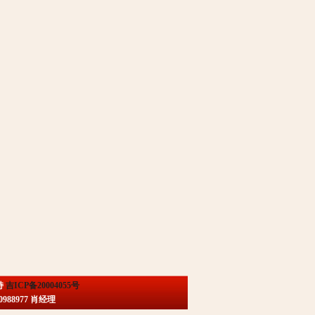
持
吉ICP备20004055号
88977 肖经理