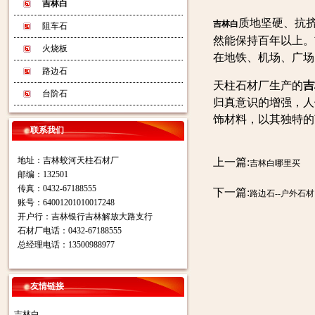
吉林白
质地坚硬、抗
吉林白
阻车石
然能保持百年以上。
火烧板
在地铁、机场、广场
路边石
天柱石材厂生产的
吉
台阶石
归真意识的增强，人
饰材料，以其独特的
联系我们
地址：吉林蛟河天柱石材厂
上一篇:
吉林白哪里买
邮编：132501
传真：0432-67188555
下一篇:
路边石--户外石材
账号：64001201010017248
开户行：吉林银行吉林解放大路支行
石材厂电话：0432-67188555
总经理电话：13500988977
友情链接
吉林白