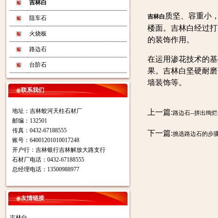
吉林白
质坚、容重小
吉林白
阻车石
楼面。吉林白经过打
火烧板
的装饰作用。
路边石
在运用渗花技术的基
台阶石
果。吉林白坚硬耐磨
墙装饰等。
联系我们
地址：吉林蛟河天柱石材厂
上一篇:
路边石--拼出绚
邮编：132501
传真：0432-67188555
下一篇:
挑选路边石的步
账号：64001201010017248
开户行：吉林银行吉林解放大路支行
石材厂电话：0432-67188555
总经理电话：13500988977
友情链接
吉林白