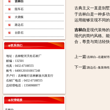
吉林白
古典主义一直是别墅
阻车石
于吉林白是一种多功
火烧板
运用能够呈现不同的
路边石
吉林白
是现代装饰的
台阶石
现代的简约风格。能
合，尊贵与简洁轻快
联系我们
地址：吉林蛟河天柱石材厂
上一篇:
吉林白--在建材
邮编：132501
传真：0432-67188555
下一篇:
路边石--集装饰
账号：64001201010017248
开户行：吉林银行吉林解放大路支行
石材厂电话：0432-67188555
总经理电话：13500988977
友情链接
吉林白