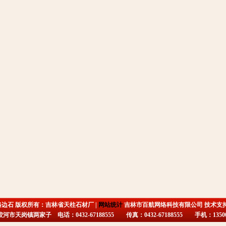
路边石 版权所有：吉林省天柱石材厂 |
网站统计
吉林市百航网络科技有限公司 技术支
市天岗镇两家子 电话：0432-67188555 传真：0432-67188555 手机：135009