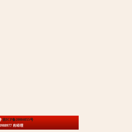
持
吉ICP备20004055号
88977 肖经理