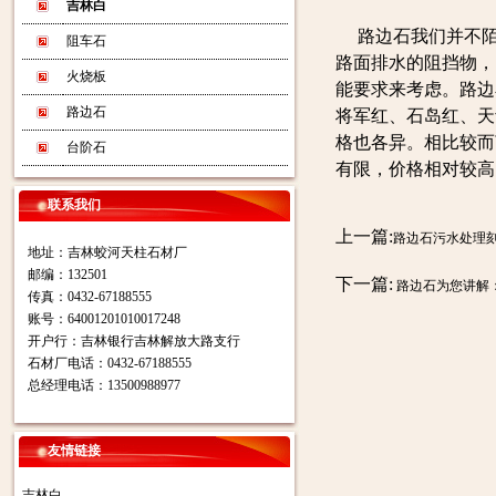
吉林白
路边石我们并不陌
阻车石
路面排水的阻挡物，
火烧板
能要求来考虑。路边
路边石
将军红、石岛红、天
格也各异。相比较而
台阶石
有限，价格相对较高
联系我们
上一篇:
路边石污水处理
地址：吉林蛟河天柱石材厂
邮编：132501
下一篇:
路边石为您讲解
传真：0432-67188555
账号：64001201010017248
开户行：吉林银行吉林解放大路支行
石材厂电话：0432-67188555
总经理电话：13500988977
友情链接
吉林白