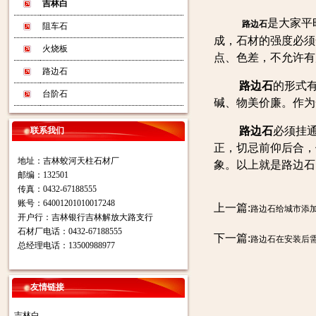
吉林白
是大家平
路边石
阻车石
成，石材的强度必须
火烧板
点、色差，不允许有
路边石
路边石
的形式
台阶石
碱、物美价廉。作为
路边石
必须挂
联系我们
正，切忌前仰后合，
地址：吉林蛟河天柱石材厂
象。以上就是路边石
邮编：132501
传真：0432-67188555
账号：64001201010017248
上一篇:
路边石给城市添
开户行：吉林银行吉林解放大路支行
石材厂电话：0432-67188555
下一篇:
路边石在安装后
总经理电话：13500988977
友情链接
吉林白