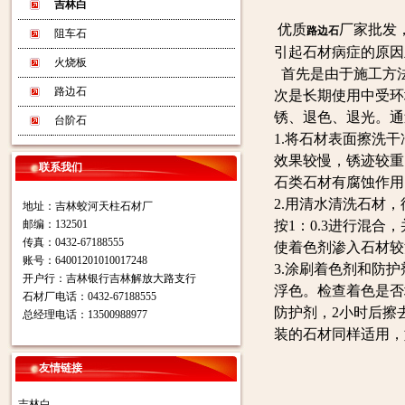
吉林白
优质
厂家批发
路边石
阻车石
引起石材病症的原因
火烧板
首先是由于施工方
路边石
次是长期使用中受环
锈、退色、退光。通
台阶石
1.将石材表面擦洗
效果较慢，锈迹较重
联系我们
石类石材有腐蚀作用
2.用清水清洗石材
地址：吉林蛟河天柱石材厂
邮编：132501
按1：0.3进行混
传真：0432-67188555
使着色剂渗入石材较
账号：64001201010017248
3.涂刷着色剂和防
开户行：吉林银行吉林解放大路支行
浮色。检查着色是否
石材厂电话：0432-67188555
防护剂，2小时后擦
总经理电话：13500988977
装的石材同样适用，
友情链接
吉林白