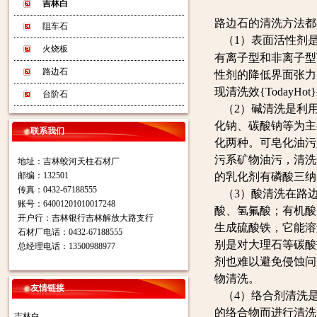
吉林白
路边石的清洗方法都
阻车石
（1）表面活性剂
火烧板
有离子型和非离子型
路边石
性剂的降低界面张力
现清洗效{TodayHot
台阶石
（2）碱清洗是利用
化钠、碳酸钠等为主
联系我们
化两种。可皂化油污
污系矿物油污，清洗
地址：吉林蛟河天柱石材厂
邮编：132501
的乳化剂有磷酸三纳
传真：0432-67188555
（3）酸清洗在路边
账号：64001201010017248
酸、氢氟酸；有机酸
开户行：吉林银行吉林解放大路支行
生成硫酸铁，它能溶
石材厂电话：0432-67188555
别是对大理石等碳酸
总经理电话：13500988977
剂也难以避免侵蚀问
物清洗。
友情链接
（4）络合剂清洗是
的络合物而进行清洗。
吉林白