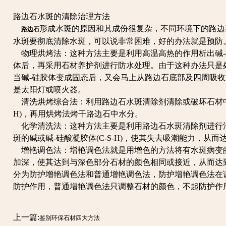
路边石水斑的清除治理方法
形成水斑的原因和其成份很复杂，不同环境下的路边
路边石
水斑要彻底清除水斑，可以说非常困难，好的办法就是预防
物理烘烤法：这种方法主要是利用高温高热的作用析出碱-
体后，再采用石材养护剂进行防水处理。由于这种办法只是
当碱-硅胶体变成固态后，又会马上从路边石底部及四周吸
是太阳灯或喷火器。
清洗烘烤综合法：利用路边石水斑清除剂清除或破坏石材中
H)，再用烘烤法烤干路边石中水分。
化学清洗法：这种方法主要是利用路边石水斑清除剂进行
斑的碱或碱-硅酸凝胶体(C-S-H)，使其失去吸潮能力，从
增艳调色法：增艳调色法就是用增色的方法将有水斑病变
加深，使其达到与深色部分石材的颜色相同或接近，从而达
分为防护增艳调色法和普通增艳调色法，防护增艳调色法在
防护作用，普通增艳调色法只调整石材的颜色，不起防护作
上一篇:
鉴别环保石材四大方法