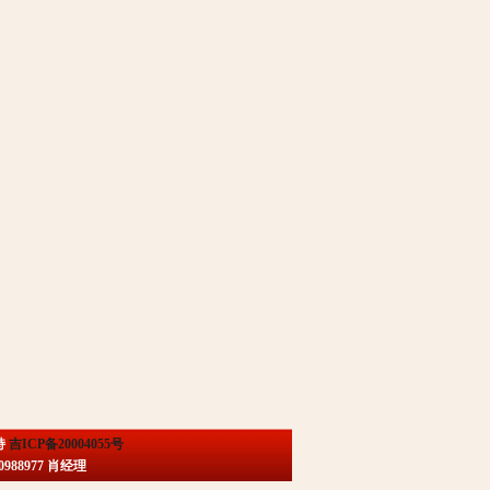
持
吉ICP备20004055号
88977 肖经理