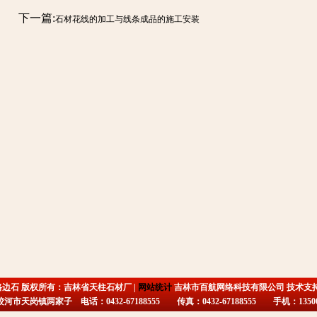
下一篇:
石材花线的加工与线条成品的施工安装
路边石 版权所有：吉林省天柱石材厂 |
网站统计
吉林市百航网络科技有限公司 技术支
市天岗镇两家子 电话：0432-67188555 传真：0432-67188555 手机：135009