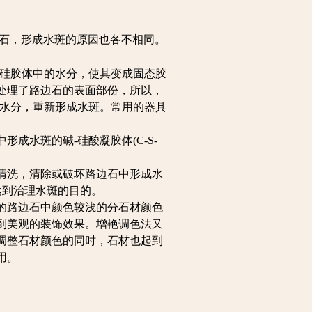
石，形成水斑的原因也
各不相同。
。
硅胶体中的水分，使其
变成固态胶
处理了路边石的
表面部份，所以，
收水分，
重新形成水斑。常用的器具
形成水斑的碱-硅酸凝
胶体(C-S-
清洗，清除或破坏路边石
中形成水
而达到治理水斑的目
的。
的路边石中颜色较浅的分
石材颜色
到美观的装饰效果
。增艳调色法又
调整石材颜
色的同时，石材也起到
用。