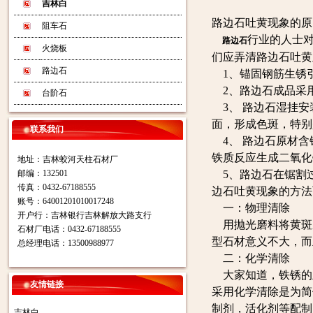
吉林白
路边石吐黄现象的原
阻车石
行业的人士
路边石
火烧板
们应弄清路边石吐黄
路边石
1、锚固钢筋生锈
2、路边石成品采
台阶石
3、 路边石湿挂安
面，形成色斑，特别
联系我们
4、 路边石原材含
铁质反应生成二氧化
地址：吉林蛟河天柱石材厂
邮编：132501
5、路边石在锯割
传真：0432-67188555
边石吐黄现象的方法
账号：64001201010017248
一：物理清除
开户行：吉林银行吉林解放大路支行
用抛光磨料将黄斑
石材厂电话：0432-67188555
型石材意义不大，而
总经理电话：13500988977
二：化学清除
大家知道，铁锈的
友情链接
采用化学清除是为简
制剂，活化剂等配制
吉林白