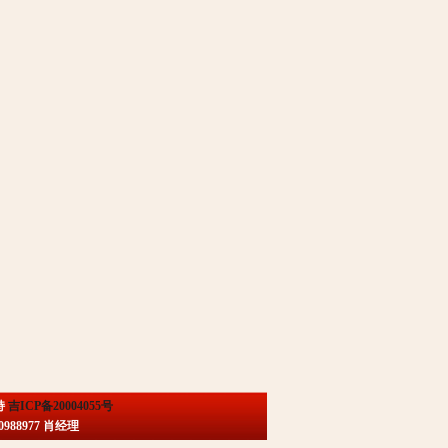
持
吉ICP备20004055号
88977 肖经理