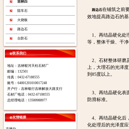
吉林白
在铺筑之前
路边石
阻车石
效地提高路边石的基
火烧板
路边石
1、再结晶硬化处
台阶石
等，整体干燥、干净
联系我们
2、石材整体研磨及
地址：吉林蛟河天柱石材厂
上，大理石的光泽度
邮编：132501
到85度以上。
传真：0432-67188555
账号：64001201010017248
开户行：吉林银行吉林解放大路支行
3、再结晶硬化表
石材厂电话：0432-67188555
防滑标准。
总经理电话：13500988977
友情链接
4、再结晶硬化后
化处理后的光泽度应
吉林白