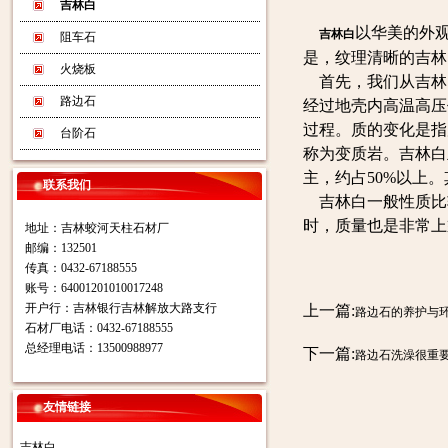
吉林白
以华美的外
吉林白
阻车石
是，纹理清晰的吉林
火烧板
首先，我们从吉林
路边石
经过地壳内高温高压
过程。质的变化是指
台阶石
称为变质岩。吉林白
主，约占50%以上
联系我们
吉林白一般性质比
时，质量也是非常上
地址：吉林蛟河天柱石材厂
邮编：132501
传真：0432-67188555
账号：64001201010017248
开户行：吉林银行吉林解放大路支行
上一篇:
路边石的养护与
石材厂电话：0432-67188555
总经理电话：13500988977
下一篇:
路边石洗澡很重
友情链接
吉林白