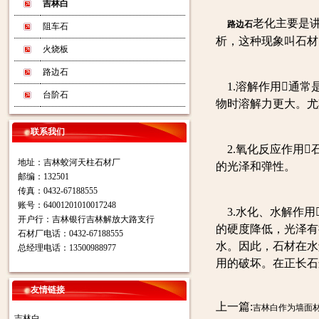
吉林白
老化主要是
路边石
阻车石
析，这种现象叫石材
火烧板
路边石
1.溶解作用通常
台阶石
物时溶解力更大。尤
联系我们
2.氧化反应作用
地址：吉林蛟河天柱石材厂
的光泽和弹性。
邮编：132501
传真：0432-67188555
账号：64001201010017248
3.水化、水解作用
开户行：吉林银行吉林解放大路支行
的硬度降低，光泽有
石材厂电话：0432-67188555
水。因此，石材在水
总经理电话：13500988977
用的破坏。在正长石
友情链接
上一篇:
吉林白作为墙面
吉林白