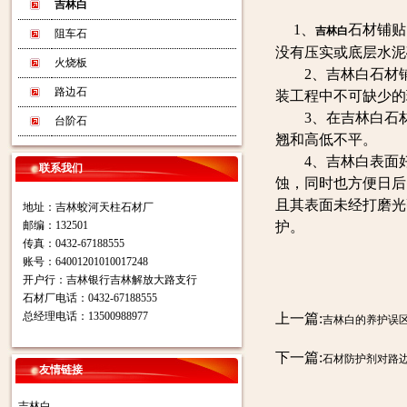
吉林白
1、
石材铺贴
吉林白
阻车石
没有压实或底层水泥
火烧板
2、吉林白石材铺贴
路边石
装工程中不可缺少的
3、在吉林白石材
台阶石
翘和高低不平。
4、吉林白表面好
联系我们
蚀，同时也方便日后
且其表面未经打磨光
地址：吉林蛟河天柱石材厂
邮编：132501
护。
传真：0432-67188555
账号：64001201010017248
开户行：吉林银行吉林解放大路支行
石材厂电话：0432-67188555
总经理电话：13500988977
上一篇:
吉林白的养护误
下一篇:
石材防护剂对路
友情链接
吉林白