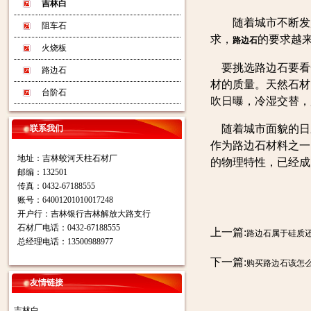
吉林白
随着城市不断发展
阻车石
求，
的要求越
路边石
火烧板
要挑选路边石要看
路边石
材的质量。天然石材
台阶石
吹日曝，冷湿交替，
随着城市面貌的日
联系我们
作为路边石材料之一
地址：吉林蛟河天柱石材厂
的物理特性，已经成
邮编：132501
传真：0432-67188555
账号：64001201010017248
开户行：吉林银行吉林解放大路支行
石材厂电话：0432-67188555
上一篇:
路边石属于硅质
总经理电话：13500988977
下一篇:
购买路边石该怎
友情链接
吉林白