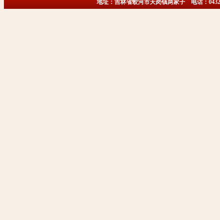
地址：吉林省蛟河市天岗镇两家子 电话：0432-6718