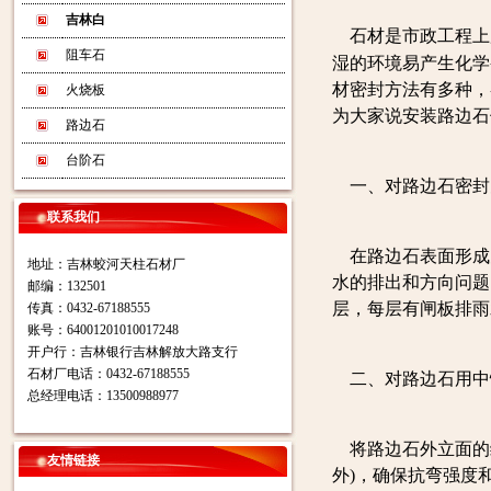
吉林白
石材是市政工程上
阻车石
湿的环境易产生化学
材密封方法有多种，
火烧板
为大家说安装路边石
路边石
台阶石
一、对路边石密封
联系我们
在路边石表面形成
地址：吉林蛟河天柱石材厂
水的排出和方向问题
邮编：132501
层，每层有闸板排雨
传真：0432-67188555
账号：64001201010017248
开户行：吉林银行吉林解放大路支行
石材厂电话：0432-67188555
二、对路边石用中
总经理电话：13500988977
将路边石外立面的缝
友情链接
外)，确保抗弯强度