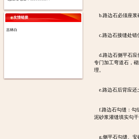
b.路边石必须座浆
友情链接
吉林白
c.路边石接缝处错
d.路边石侧平石应
专门加工弯道石，砌
理。
e.路边石后背应还土
f.路边石勾缝：勾
泥砂浆灌缝填实勾干
g.侧平石勾缝、安