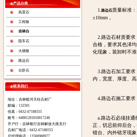
产品分类
1.
质量标准：
路边石
风景石
±10mm，
工程板
吉林白
2.路边石材质要求
阻车石
合格，要求其色泽均
火烧板
化现象，装卸时不准
路边石
台阶石
3.路边石加工要求
内，宽度、厚度、高
联系我们
4.路边石施工要求
地址：吉林蛟河天柱石材厂
邮编：132501
传真：0432-67188555
a.路边石必须挂通
账号：64001201010017248
开户行：吉林银行吉林解放大路支行
正，切忌前仰后合，
石材厂电话：0432-67188555
错台、内外错牙现象
总经理电话：13500988977