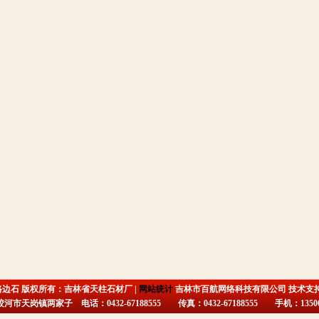
路边石 版权所有：吉林省天柱石材厂 |
网站统计
吉林市百航网络科技有限公司 技术支
市天岗镇两家子 电话：0432-67188555 传真：0432-67188555 手机：135009