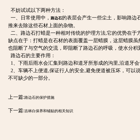
不妨试试以下两种方法：
一、日常使用中，
的表层会产生一些尘土，影响路边
路边石
推来去除这些石材上面的杂物。
二、路边石打蜡是一种相对传统的护理方法,它的优势在于
缺点在于：打蜡是在石材的表面覆盖一层蜡膜，这层蜡膜虽
也阻断了与空气的交流，即阻断了路边石的呼吸，使水分积
路边石的主要作用：
1、下雨后雨水会汇集到路边和道牙所形成的沟里,沿道牙
2、车辆不上便道,保证行人的安全,避免便道被压坏，可以
不可缺少的一部分。
上一篇:
路边石的保护措施
下一篇:
吉林白保养和铺贴的相关知识