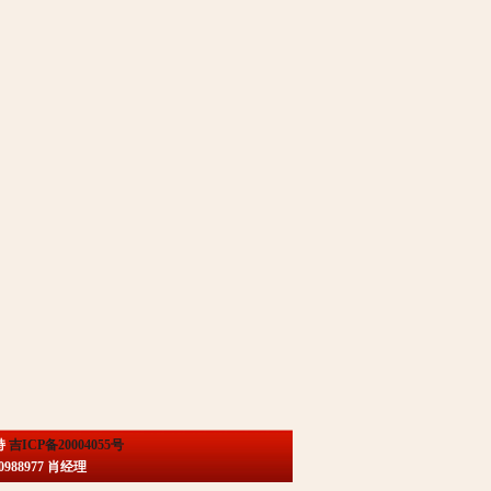
持
吉ICP备20004055号
88977 肖经理