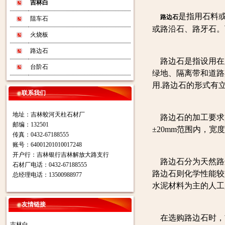
吉林白
是指用石料
路边石
阻车石
或路沿石、路牙石。
火烧板
路边石
路边石是指设用在
台阶石
绿地、隔离带和道路
用.路边石的形式有
联系我们
地址：吉林蛟河天柱石材厂
路边石的加工要求
邮编：132501
±20mm范围内，宽
传真：0432-67188555
账号：64001201010017248
开户行：吉林银行吉林解放大路支行
路边石分为天然路边
石材厂电话：0432-67188555
路边石则化学性能较
总经理电话：13500988977
水泥材料为主的人工
友情链接
在选购路边石时，
吉林白