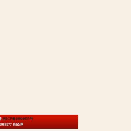
持
吉ICP备20004055号
88977 肖经理