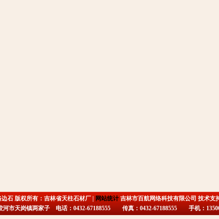
路边石 版权所有：吉林省天柱石材厂 |
网站统计
吉林市百航网络科技有限公司 技术支
市天岗镇两家子 电话：0432-67188555 传真：0432-67188555 手机：135009