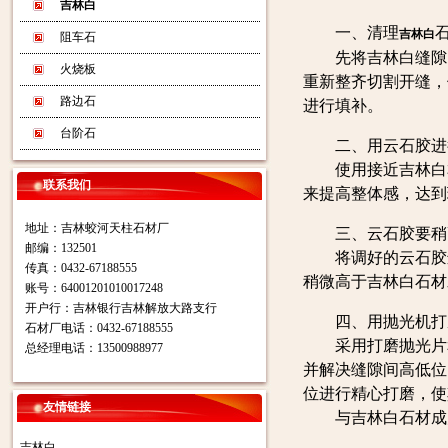
吉林白
一、清理
吉林白
阻车石
先将吉林白缝隙间
火烧板
重新整齐切割开缝，
路边石
进行填补。
台阶石
二、用云石胶进
使用接近吉林白本
联系我们
来提高整体感，达到
地址：吉林蛟河天柱石材厂
三、云石胶要稍高
邮编：132501
将调好的云石胶进
传真：0432-67188555
稍微高于吉林白石材
账号：64001201010017248
开户行：吉林银行吉林解放大路支行
四、用抛光机打磨
石材厂电话：0432-67188555
采用打磨抛光片和
总经理电话：13500988977
并解决缝隙间高低位
位进行精心打磨，使
友情链接
与吉林白石材成为
吉林白