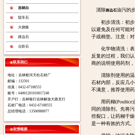
吉林白
清除
油污的
路边石
阻车石
初步清洗：初步全面
火烧板
以避免及任何可能对
子或棉垫。注意：对
路边石
台阶石
化学物清洗：表面
反复的过程，我们认
联系我们
商的说明使用药剂，
清除剂使用的温度要
地址：吉林蛟河天柱石材厂
邮编：132501
石材内部，反应几小
传真：0432-67188555
不满意，推荐使用药糊(P
账号：64001201010017248
开户行：吉林银行吉林解放大路支行
用药糊(Poulti
石材厂电话：0432-67188555
同的清除剂。先将污
总经理电话：13500988977
些裂口，让药糊干燥
是一种有效的方式。
友情链接