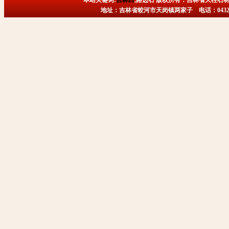
本站关键词:
吉林白
,路边石 版权所有：吉林省天柱石材
地址：吉林省蛟河市天岗镇两家子 电话：0432-6718