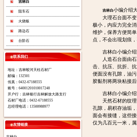
吉林白
小编介绍
吉林白
阻车石
大理石台面不变形
火烧板
极小，内应力完全消
路边石
维护，保养方便简单
点，不会出现划痕，
台阶石
吉林白小编介绍
联系我们
人造石台面由石粉
击、抗压、抗折、抗
地址：吉林蛟河天柱石材厂
便面没有孔隙，油污
邮编：132501
胶黏剂将两块粘接后
传真：0432-67188555
账号：64001201010017248
吉林白小编介绍
开户行：吉林银行吉林解放大路支行
石材厂电话：0432-67188555
天然石材的纹理非
总经理电话：13500988977
孔隙，易积存油垢，
面会有接缝，这些接
仅为几百元一米，属
友情链接
吉林白