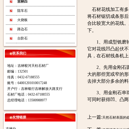
吉林白
石材花线加工有多
阻车石
将石材锯切成条形后
火烧板
合比较宽大的花线。
路边石
下。
台阶石
1、用成型铣磨轮
它对花线凹凸起伏不
联系我们
具，在石材线条机上
地址：吉林蛟河天柱石材厂
2、先用金刚石圆
邮编：132501
大的那些宽或窄的形
传真：0432-67188555
去掉大部分多余的料
账号：64001201010017248
开户行：吉林银行吉林解放大路支行
3、用金刚石串珠
石材厂电话：0432-67188555
可同时获得凹、凸两
总经理电话：13500988977
上一篇:
友情链接
天然石材表面的
吉林白