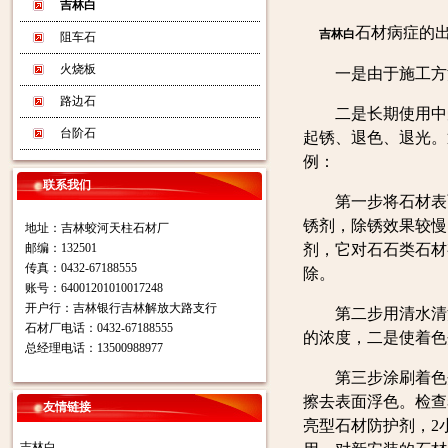
吉林白
石材病症的
吉林白
阻车石
火烧板
一是由于施工方法
路边石
二是长期使用中受
台阶石
起锈、退色、退光。
例：
联系我们
第一步将石材表面
锈剂，除锈效果较慢
地址：吉林蛟河天柱石材厂
邮编：132501
剂，它对石石类石材
传真：0432-67188555
除。
账号：64001201010017248
开户行：吉林银行吉林解放大路支行
第二步用清水清洗
石材厂电话：0432-67188555
的浓度，二是使着色
总经理电话：13500988977
第三步涂刷着色剂
擦去表面浮色。检查
友情链接
亮型石材防护剂，2
吉林白