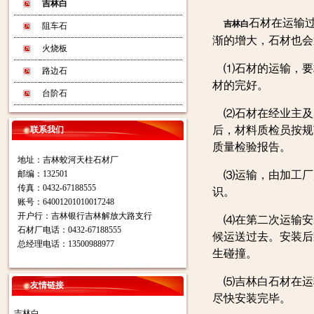
吉林白
石材在运输
吉林白
阻车石
渐的增大，石材也会
火烧板
⑴石材的运输，要
路边石
材的完好。
台阶石
⑵石材在经业主及
后，材料质检员按规
联系我们
质量检验报告。
地址：吉林蛟河天柱石材厂
邮编：132501
⑶运输，由加工厂
传真：0432-67188555
识。
账号：64001201010017248
开户行：吉林银行吉林解放大路支行
⑷在第二次运输安
石材厂电话：0432-67188555
候运送过去。安装后
总经理电话：13500988977
生碰撞。
⑸吉林白石材在运
友情链接
尽快安装完毕。
吉林白