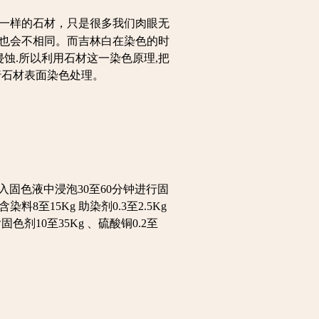
一样的石材，只是很多我们肉眼无
色也会不相同。而吉林白在染色的时
侵蚀.所以利用石材这一染色原理,把
行石材表面染色处理。
放入固色液中浸泡30至60分钟进行固
至15Kg 助染剂0.3至2.5Kg
剂10至35Kg 、硫酸铜0.2至