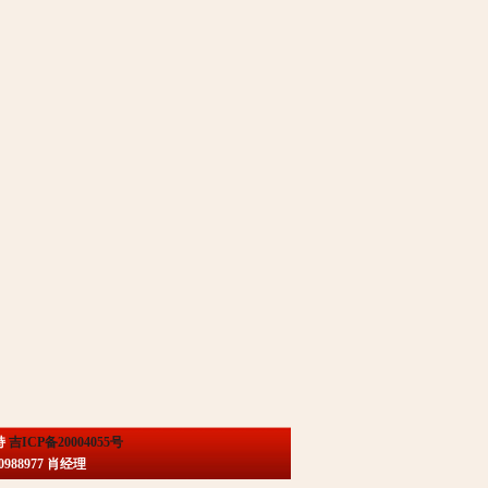
持
吉ICP备20004055号
88977 肖经理