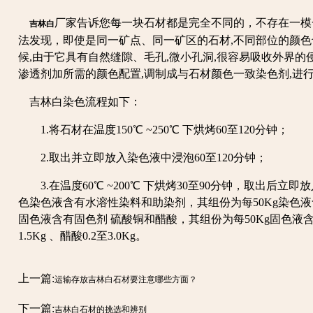
厂家告诉您每一块石材都是完全不同的，不存在一模
吉林白
法发现，即使是同一矿点、同一矿区的石材,不同部位的颜
候,由于它具有自然缝隙、毛孔,微小孔洞,很容易吸收外界的
渗透剂加所需的颜色配置,调制成与石材颜色一致染色剂,进
吉林白染色流程如下：
1.将石材在温度150℃ ~250℃ 下烘烤60至120分钟；
2.取出并立即放入染色液中浸泡60至120分钟；
3.在温度60℃ ~200℃ 下烘烤30至90分钟，取出后立即
色染色液含有水溶性染料和助染剂，其组份为每50Kg染色液含染料8
固色液含有固色剂 硫酸铜和醋酸，其组份为每50Kg固色液含固色
1.5Kg 、醋酸0.2至3.0Kg。
上一篇:
运输存放吉林白石材要注意哪些方面？
下一篇:
吉林白石材的挑选和辨别