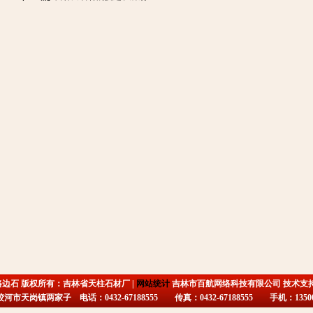
路边石 版权所有：吉林省天柱石材厂 |
网站统计
吉林市百航网络科技有限公司 技术支
市天岗镇两家子 电话：0432-67188555 传真：0432-67188555 手机：135009