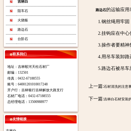
吉林白
的运输应用
路边石
阻车石
火烧板
1.钢丝绳用牢固
路边石
2.挂钩应在中心
台阶石
3.操作者要精神
联系我们
4.用吊车装卸路
地址：吉林蛟河天柱石材厂
5.路边石被吊车
邮编：132501
传真：0432-67188555
账号：64001201010017248
上一篇:
石材清洗的注意
开户行：吉林银行吉林解放大路支行
石材厂电话：0432-67188555
下一篇:
吉林白石材安装
总经理电话：13500988977
友情链接
吉林白