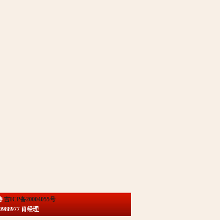
持
吉ICP备20004055号
88977 肖经理