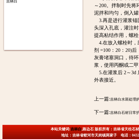
吉林白
～200。拌制时先
泥拌和均匀，倒入罐
3.再是进行灌浆锚固
头深入孔底，灌注时
提高粘结作用，螺栓
4.在放入螺栓时，
剂 =100：20：
灰膏堵塞洞口，待环
浆，使用丙酮或二甲
5.在灌浆后 2～3
外表接近。
上一篇:
吉林白水斑处理
下一篇:
吉林白石材日常
本站关键词:
吉林白
,路边石 版权所有：吉林省天柱石材
地址：吉林省蛟河市天岗镇两家子 电话：0432-6718