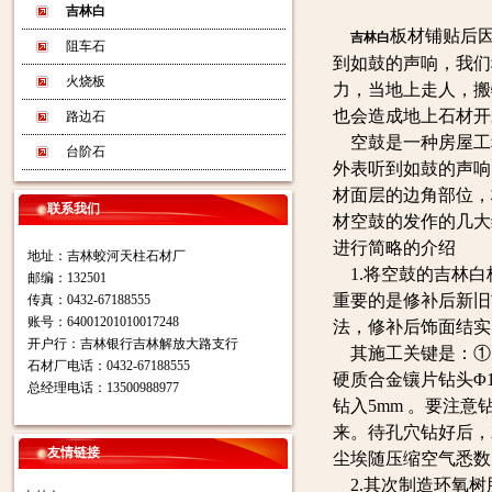
吉林白
板材铺贴后
吉林白
阻车石
到如鼓的声响，我们
火烧板
力，当地上走人，搬
也会造成地上石材开
路边石
空鼓是一种房屋工
台阶石
外表听到如鼓的声响
材面层的边角部位，
联系我们
材空鼓的发作的几大
进行简略的介绍
地址：吉林蛟河天柱石材厂
1.将空鼓的吉林白
邮编：132501
重要的是修补后新旧
传真：0432-67188555
账号：64001201010017248
法，修补后饰面结实
开户行：吉林银行吉林解放大路支行
其施工关键是：①
石材厂电话：0432-67188555
硬质合金镶片钻头Φ1
总经理电话：13500988977
钻入5mm 。要注意
来。待孔穴钻好后，就
友情链接
尘埃随压缩空气悉数
2.其次制造环氧树脂