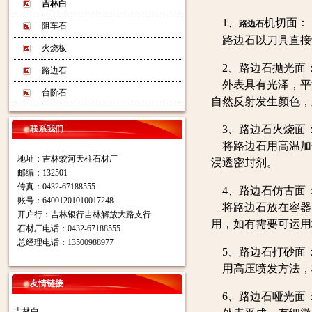
吉林白
1、
机切面：
路边石
阻车石
路边石以刀具直接
火烧板
2、路边石抛光面
路边石
外表具有光泽，平
台阶石
自然反射发生颜色，
3、路边石火烧面
联系我们
将路边石用高温加
地址：吉林蛟河天柱石材厂
浸透密封剂。
邮编：132501
传真：0432-67188555
4、路边石仿古面
账号：64001201010017248
将路边石放在容器
开户行：吉林银行吉林解放大路支行
用，如有需要可运用
石材厂电话：0432-67188555
总经理电话：13500988977
5、路边石打砂面
用高压喷发方法，
友情链接
6、路边石哑光面
吉林白