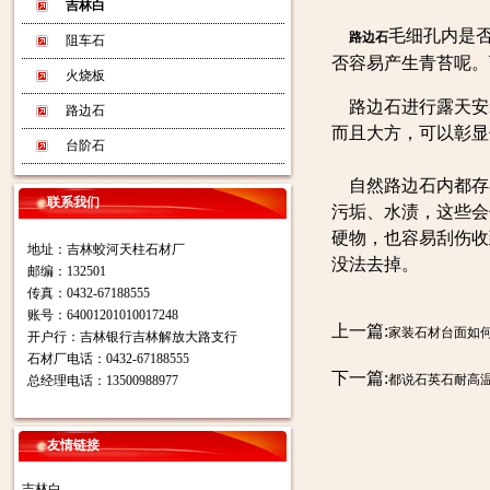
吉林白
毛细孔内是
路边石
阻车石
否容易产生青苔呢。
火烧板
路边石进行露天安
路边石
而且大方，可以彰显
台阶石
自然路边石内都存
联系我们
污垢、水渍，这些会
硬物，也容易刮伤收
地址：吉林蛟河天柱石材厂
没法去掉。
邮编：132501
传真：0432-67188555
账号：64001201010017248
上一篇:
家装石材台面如
开户行：吉林银行吉林解放大路支行
石材厂电话：0432-67188555
下一篇:
都说石英石耐高
总经理电话：13500988977
友情链接
吉林白