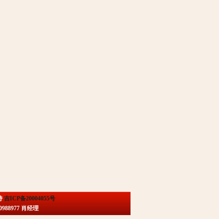
持
吉ICP备20004055号
88977 肖经理