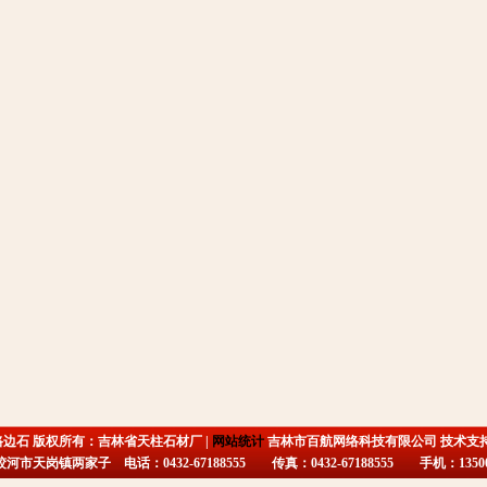
路边石 版权所有：吉林省天柱石材厂 |
网站统计
吉林市百航网络科技有限公司 技术支
市天岗镇两家子 电话：0432-67188555 传真：0432-67188555 手机：135009