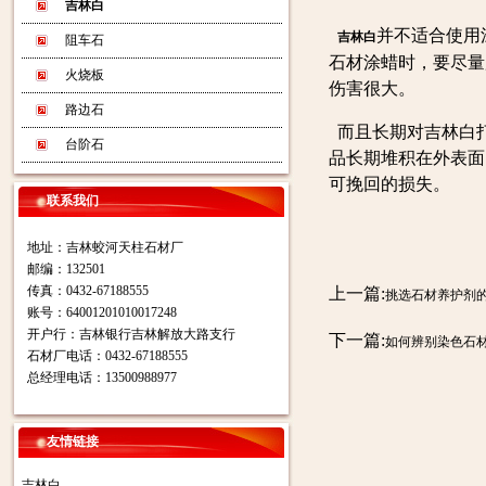
吉林白
并不适合使用
吉林白
阻车石
石材涂蜡时，要尽量
火烧板
伤害很大。
路边石
而且长期对吉林白
台阶石
品长期堆积在外表面
可挽回的损失。
联系我们
地址：吉林蛟河天柱石材厂
邮编：132501
传真：0432-67188555
上一篇:
挑选石材养护剂
账号：64001201010017248
开户行：吉林银行吉林解放大路支行
下一篇:
如何辨别染色石
石材厂电话：0432-67188555
总经理电话：13500988977
友情链接
吉林白