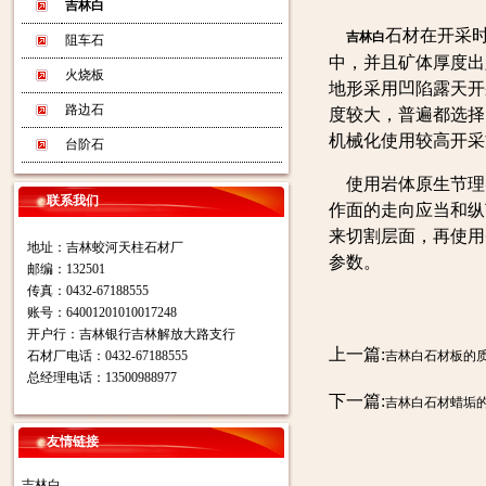
吉林白
石材在开采
吉林白
阻车石
中，并且矿体厚度出
火烧板
地形采用凹陷露天开
路边石
度较大，普遍都选择
机械化使用较高开采
台阶石
使用岩体原生节理
联系我们
作面的走向应当和纵
来切割层面，再使用
地址：吉林蛟河天柱石材厂
参数。
邮编：132501
传真：0432-67188555
账号：64001201010017248
开户行：吉林银行吉林解放大路支行
上一篇:
石材厂电话：0432-67188555
吉林白石材板的
总经理电话：13500988977
下一篇:
吉林白石材蜡垢
友情链接
吉林白