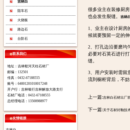
吉林白
很多业主在装修厨房
阻车石
也会发生裂缝。
吉林
火烧板
1、业主在设计厨房
路边石
候就要预留一定的伸
台阶石
2、打孔边沿要磨均
必要对石英石进行打
联系我们
缝。
地址：吉林蛟河天柱石材厂
邮编：132501
3、用户安装时需留
传真：0432-67188555
流到橱柜背后，不妨
账号：64001201010017248
开户行：吉林银行吉林解放大路支行
石材厂电话：0432-67188555
上一篇:
吉林白石材出厂
总经理电话：13500988977
下一篇:
关于石材封釉技
友情链接
吉林白