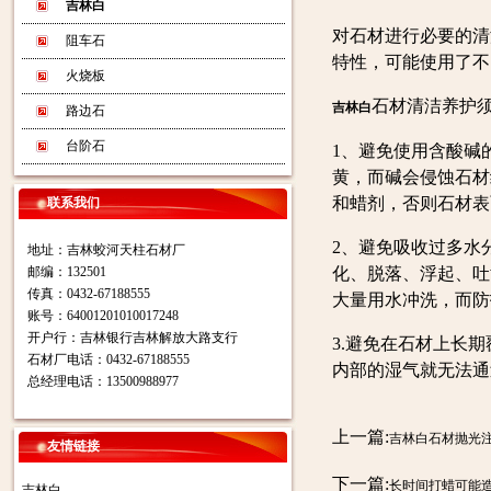
吉林白
对石材进行必要的清
阻车石
特性，可能使用了不
火烧板
石材清洁养护
吉林白
路边石
台阶石
1、避免使用含酸碱
黄，而碱会侵蚀石材
和蜡剂，否则石材表
联系我们
2、避免吸收过多水
地址：吉林蛟河天柱石材厂
邮编：132501
化、脱落、浮起、吐
传真：0432-67188555
大量用水冲洗，而防
账号：64001201010017248
开户行：吉林银行吉林解放大路支行
3.避免在石材上长
石材厂电话：0432-67188555
内部的湿气就无法通
总经理电话：13500988977
上一篇:
吉林白石材抛光
友情链接
下一篇:
长时间打蜡可能
吉林白