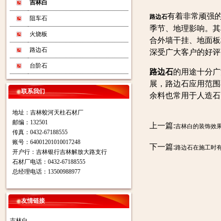
吉林白
有着非常顽强
路边石
阻车石
季节、地理影响。其
火烧板
合外墙干挂、地面板
路边石
深受广大客户的好评
台阶石
路边石
的用途十分广
展，路边石应用范围
联系我们
余料也常用于人造石
地址：吉林蛟河天柱石材厂
邮编：132501
上一篇:
吉林白的装饰效
传真：0432-67188555
账号：64001201010017248
下一篇:
路边石在施工时
开户行：吉林银行吉林解放大路支行
石材厂电话：0432-67188555
总经理电话：13500988977
友情链接
吉林白