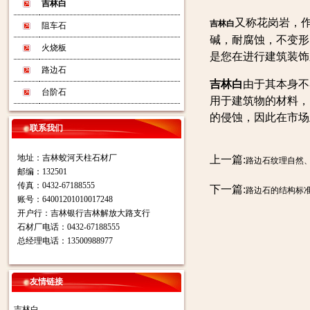
吉林白
又称花岗岩，
吉林白
阻车石
碱，耐腐蚀，不变形
火烧板
是您在进行建筑装饰
路边石
吉林白
由于其本身不
台阶石
用于建筑物的材料，
的侵蚀，因此在市场
联系我们
地址：吉林蛟河天柱石材厂
上一篇:
路边石纹理自然
邮编：132501
传真：0432-67188555
下一篇:
路边石的结构标
账号：64001201010017248
开户行：吉林银行吉林解放大路支行
石材厂电话：0432-67188555
总经理电话：13500988977
友情链接
吉林白