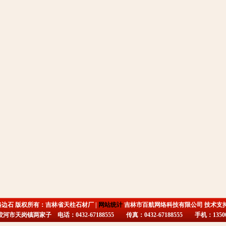
路边石 版权所有：吉林省天柱石材厂 |
网站统计
吉林市百航网络科技有限公司 技术支
市天岗镇两家子 电话：0432-67188555 传真：0432-67188555 手机：135009