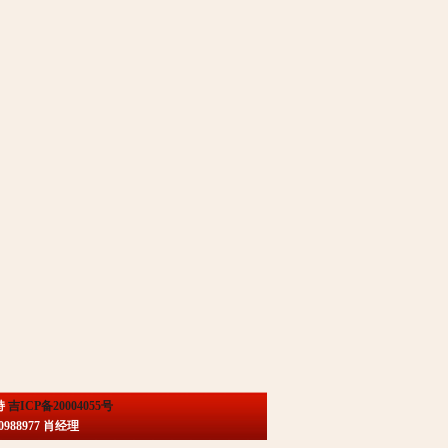
持
吉ICP备20004055号
88977 肖经理