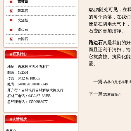
吉林白
随处可见，在
路边石
阻车石
的每个角落，在我们
火烧板
便是在阴雨天气下，
路边石
石变的更加洁净。
台阶石
路边石
真是我们的好
而且还利于清扫，给
联系我们
它抗腐蚀、抗风化能
爱。
地址：吉林蛟河天柱石材厂
邮编：132501
传真：0432-67188555
上一篇:
吉林白是怎样形
账号：64001201010017248
开户行：吉林银行吉林解放大路支行
下一篇:
吉林白简介
石材厂电话：0432-67188555
总经理电话：13500988977
友情链接
吉林白