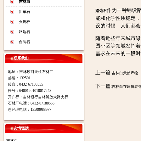
吉林白
作为一种铺设
路边石
阻车石
能和化学性质稳定，
火烧板
设的时候，人们都会
路边石
随着近些年来城市绿
台阶石
园小区等领域发挥着
需求在未来的一段时
联系我们
地址：吉林蛟河天柱石材厂
上一篇:
吉林白天然产物
邮编：132501
传真：0432-67188555
下一篇:
吉林白在建筑装
账号：64001201010017248
开户行：吉林银行吉林解放大路支行
石材厂电话：0432-67188555
总经理电话：13500988977
友情链接
吉林白