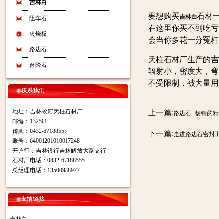
吉林白
要想购买
石材
吉林白
阻车石
在这里你买不到吃亏
火烧板
会当你多花一分冤枉
路边石
天柱石材厂生产的
吉
台阶石
辐射小，密度大，弯
不受限制，被大量用
联系我们
地址：吉林蛟河天柱石材厂
上一篇:
路边石--畅销的
邮编：132501
传真：0432-67188555
下一篇:
走进路边石密封
账号：64001201010017248
开户行：吉林银行吉林解放大路支行
石材厂电话：0432-67188555
总经理电话：13500988977
友情链接
吉林白