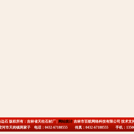
路边石 版权所有：吉林省天柱石材厂 |
网站统计
吉林市百航网络科技有限公司 技术支
市天岗镇两家子 电话：0432-67188555 传真：0432-67188555 手机：135009