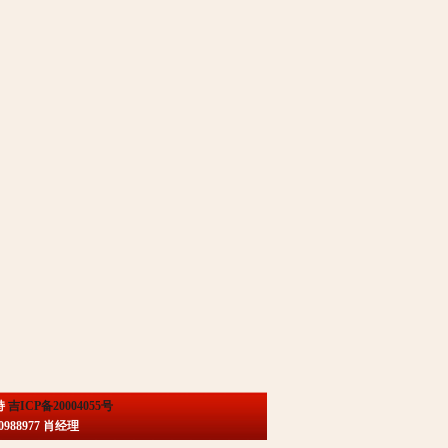
持
吉ICP备20004055号
88977 肖经理