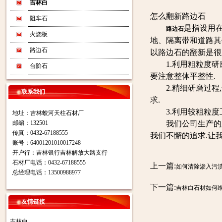
吉林白
怎么翻新路边石
阻车石
是指设用在
路边石
火烧板
地、隔离带和道路其
路边石
以路边石的翻新是很
1.利用粗粒度研磨工
台阶石
要注意整体平整性.
2.精细研磨过程,
联系我们
求.
3.利用较粗粒度工
地址：吉林蛟河天柱石材厂
邮编：132501
我们公司生产的路
传真：0432-67188555
我们不懈的追求.让
账号：64001201010017248
开户行：吉林银行吉林解放大路支行
石材厂电话：0432-67188555
上一篇:
如何清除渗入污
总经理电话：13500988977
下一篇:
吉林白石材如何
友情链接
吉林白